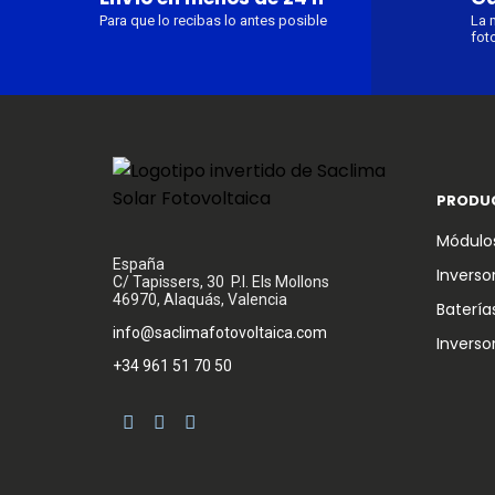
Para que lo recibas lo antes posible
La 
fot
PRODU
Módulos
España
Inverso
C/ Tapissers, 30 P.I. Els Mollons
46970, Alaquás, Valencia
Batería
info@saclimafotovoltaica.com
Inverso
+34 961 51 70 50