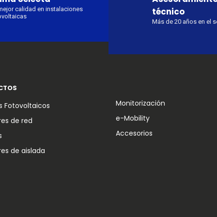
mejor calidad en instalaciones
técnico
ovoltaicas
Más de 20 años en el s
CTOS
Monitorización
 Fotovoltaicos
e-Mobility
res de red
Accesorios
s
res de aislada