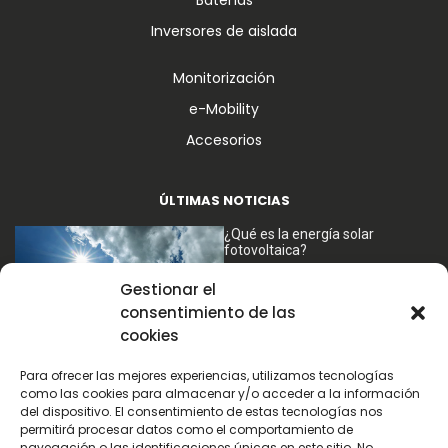
Baterías
Inversores de aislada
Monitorización
e-Mobility
Accesorios
ÚLTIMAS NOTICIAS
¿Qué es la energía solar
fotovoltaica?
Gestionar el
consentimiento de las
cookies
Para ofrecer las mejores experiencias, utilizamos tecnologías
¿Qué tipos de instalaciones
como las cookies para almacenar y/o acceder a la información
fotovoltaicas existen?
del dispositivo. El consentimiento de estas tecnologías nos
permitirá procesar datos como el comportamiento de
navegación o las identificaciones únicas en este sitio. No